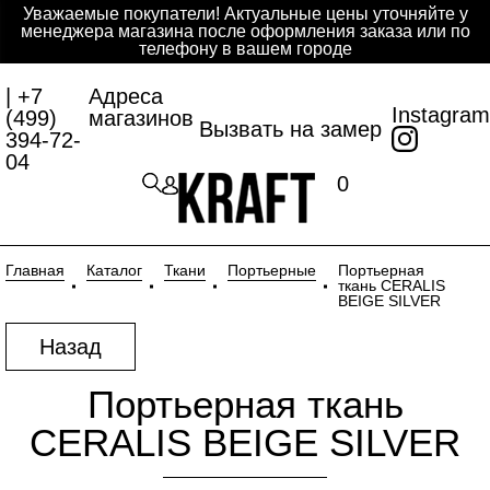
Уважаемые покупатели! Актуальные цены уточняйте у
менеджера магазина после оформления заказа или по
телефону в вашем городе
| +7
Адреса
Instagram
(499)
магазинов
Вызвать на замер
394-72-
04
0
Главная
Каталог
Ткани
Портьерные
Портьерная
ткань CERALIS
BEIGE SILVER
Назад
Портьерная ткань
CERALIS BEIGE SILVER