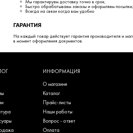
Мы гарантируем доставку точно в срок;
Быстро обрабатываем заказы и оформляем посылки
Всегда на связи когда вам удобно
ГАРАНТИЯ
На каждый товар действует гарантия производителя и маг
в момент оформления документов.
ЛОГ
ИНФОРМАЦИЯ
О магазине
зы
Каталог
зи
Прайс-листы
тура
Наши работы
суары
Вопрос - ответ
одажа
Оплата