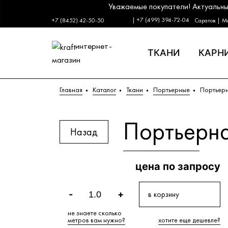
Уважаемые покупатели! Актуальны
| +7 (499) 394-72-04
+7 (8452) 42-50-50
Саратов | М
интернет-
ТКАНИ
КАРН
магазин
Главная
Каталог
Ткани
Портьерные
Портьерн
Портьерна
Назад
цена по запросу
-
+
в корзину
не знаете сколькo
метров вам нужно?
хотите еще дешевле?