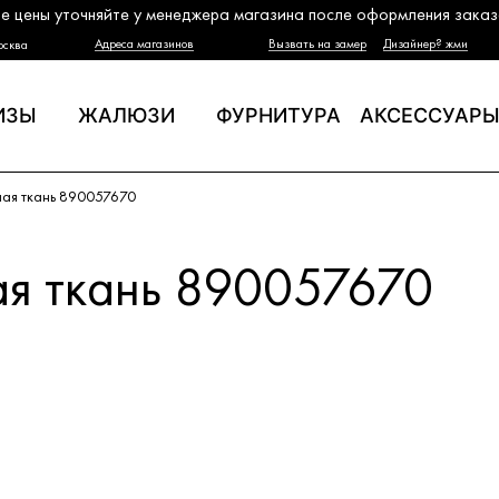
е цены уточняйте у менеджера магазина после оформления заказ
Адреса магазинов
Вызвать на замер
Дизайнер? жми
осква
ИЗЫ
ЖАЛЮЗИ
ФУРНИТУРА
АКСЕССУАР
ая ткань 890057670
я ткань 890057670