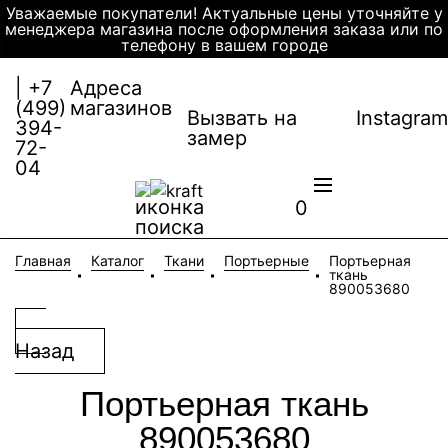
Уважаемые покупатели! Актуальные цены уточняйте у
менеджера магазина после оформления заказа или по
телефону в вашем городе
| +7
Адреса
(499)
магазинов
Instagram
Вызвать на
394-
замер
72-
04
0
Главная
Каталог
Ткани
Портьерные
Портьерная
ткань
890053680
Назад
Портьерная ткань
890053680