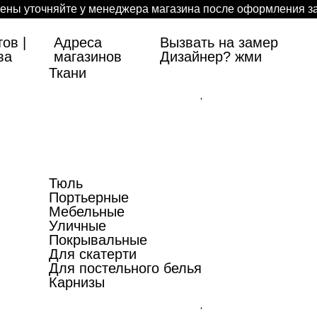
ены уточняйте у менеджера магазина после оформления за
ов |
Адреса
Вызвать на замер
ва
магазинов
Дизайнер? жми
Ткани
Тюль
Портьерные
Мебельные
Уличные
Покрывальные
Для скатерти
Для постельного белья
Карнизы