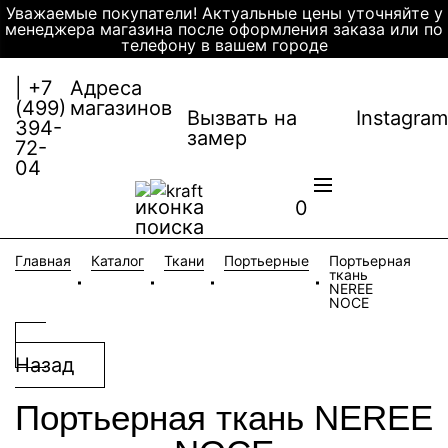
Уважаемые покупатели! Актуальные цены уточняйте у
менеджера магазина после оформления заказа или по
телефону в вашем городе
| +7
Адреса
(499)
магазинов
Instagram
Вызвать на
394-
замер
72-
04
0
Главная
Каталог
Ткани
Портьерные
Портьерная
ткань
NEREE
NOCE
Назад
Портьерная ткань NEREE