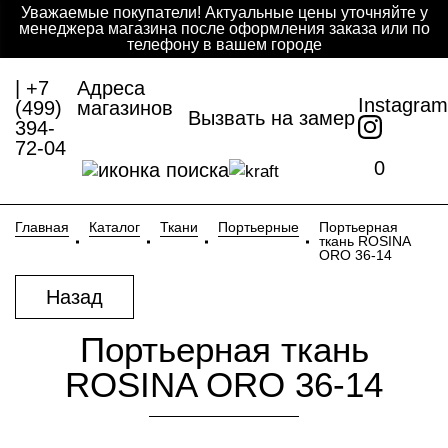
Уважаемые покупатели! Актуальные цены уточняйте у
менеджера магазина после оформления заказа или по
телефону в вашем городе
| +7
Адреса
Instagram
(499)
магазинов
Вызвать на замер
394-
72-04
0
Главная
Каталог
Ткани
Портьерные
Портьерная
ткань ROSINA
ORO 36-14
Назад
Портьерная ткань
ROSINA ORO 36-14