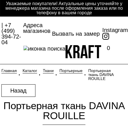
Уважаемые покупатели! Актуальные цены уточняйте у
менеджера магазина после оформления заказа или по
телефону в вашем городе
| +7
Адреса
Instagram
(499)
магазинов
Вызвать на замер
394-72-
04
0
Главная
Каталог
Ткани
Портьерные
Портьерная
ткань DAVINA
ROUILLE
Назад
Портьерная ткань DAVINA
ROUILLE